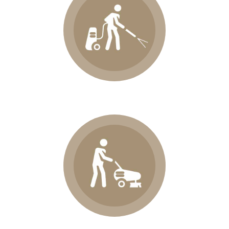
Vaporisation
Vaporisation légère afin
que votre moquette soit
sèche en 1/4 d’heure
seulement.