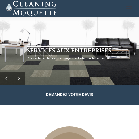
S
E
R
V
I
C
E
S
A
U
X
E
N
T
R
E
P
R
I
S
E
S
Service de maintenance, nettoyage et entretien pour les entreprises
DEMANDEZ VOTRE DEVIS