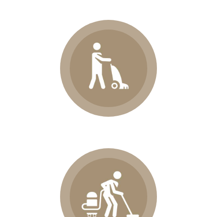
Brossage
Après la vaporisation, le
brossage des fibres décolle
les salissures en
profondeur.
Bonnetage
Application d’un bonnet
100% coton pour revigorer
les fibres de votre
moquette.