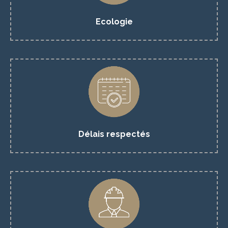
OBTENIR UN DEVIS
Ecologie
Nous respectons les délais d'intervention annoncés pour
votre nettoyage moquette
OBTENIR UN DEVIS
Délais respectés
Nous travaillons sur devis ferme et définitif. L’équipe de
nettoyage moquette est composée uniquement de
personnel qualifié.